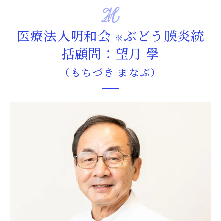
医療法人明和会
ぶどう膜炎統
※
括顧問
：望月 學
（もちづき まなぶ）