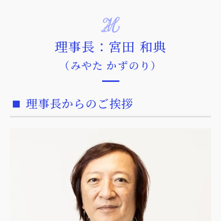
理事長：宮田 和典
（みやた かずのり）
理事長からのご挨拶