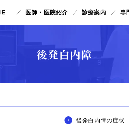
ME
医師・医院紹介
診療案内
専
外国人患者様の受診に
目が乾燥する
目が見えにくい
後発白内障
ついて
ーポリシー
物が二重に
見える
視野が欠ける
る
まぶたが痛い・腫れる
まぶたが重い
白目がぶよぶよする
黒目の上が白い
後発白内障の症状
黄斑上膜