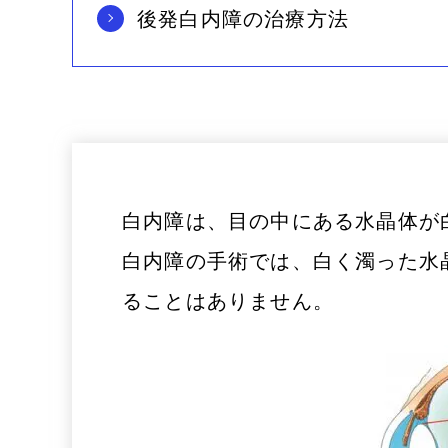
後発白内障の治療方法
近視・乱視
老視・老眼
ドライアイ
霰粒腫
アレルギー性結膜炎
花粉症
白内障の手術と
白内障の手術後の生活
白内障は、目の中にある水晶体が
レンズの選び方
白内障の手術では、白く濁った水
ることはありません。