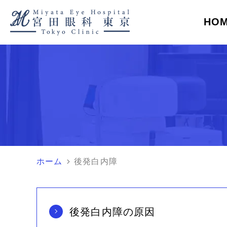
HO
症状
お持ちいただく物
目がかゆい
専門外来担当医
診療の流れ
目ヤニが出る
施設紹介
る
ついて
視界がまぶしい
お問い合わせ
視界が白く濁る
プライバシ
視界が暗くなる
目の中に光が見え
目がかすむ
目がゴロゴロする
健康診断の指摘
視神経乳頭陥凹拡大
ホーム
後発白内障
眼科での精密検査
について
後発白内障の原因
網膜剥離
黄斑円孔