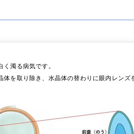
糖尿病網膜症
麦粒腫
円錐角膜
後発白内障
白く濁る病気です。
晶体を取り除き、水晶体の替わりに眼内レンズ