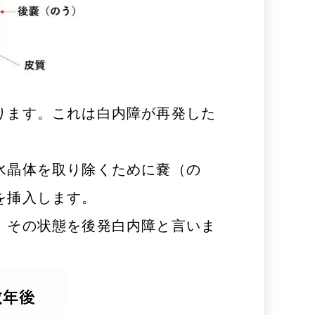
ります。これは白内障が再発した
水晶体を取り除くために嚢（の
を挿入します。
。その状態を後発白内障と言いま