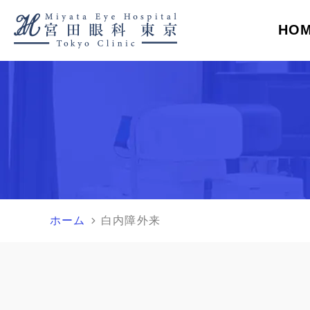
HO
症状
お持ちいただく物
目がかゆい
専門外来担当医
診療の流れ
目ヤニが出る
施設紹介
る
ついて
視界がまぶしい
お問い合わせ
視界が白く濁る
プライバシ
視界が暗くなる
目の中に光が見え
目がかすむ
目がゴロゴロする
健康診断の指摘
視神経乳頭陥凹拡大
ホーム
白内障外来
眼科での精密検査
について
網膜剥離
黄斑円孔