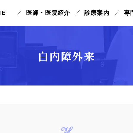
ME
医師・医院紹介
診療案内
専
外国人患者様の受診に
目が乾燥する
目が見えにくい
白内障外来
ついて
ーポリシー
物が二重に
見える
視野が欠ける
る
まぶたが痛い・腫れる
まぶたが重い
白目がぶよぶよする
黒目の上が白い
黄斑上膜