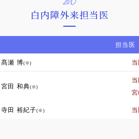
糖尿病網膜症
白内障外来担当医
麦粒腫
円錐角膜
担当医
髙瀬 博
当
(※)
後発白内障
当
宮田 和典
(※)
宮
寺田 裕紀子
当
(※)